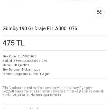
Gümüş 190 Gr Draje ELLA0001076
475 TL
Stok Kodu
ELLA0001076
Barkod
869MDLSTKK860001076
Marka
Ella Çikolata
Stok Durumu
Stoklarımızda
Tahmini Kargolama Süresi
1-3 gün
Ella Çikolata'nın enfes draje çeşitleriyle tatlı bir keyif yaşayın.
Lezzetli kaplamalarla kaplanan çikolatalarımızı keşfedin ve damak
zevkinizi şımartın. Hemen sipariş verin!