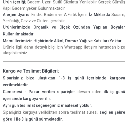
Ürün İçeriği
; Badem Üzeri Sütlü Çikolata Yenilebilir Gerçek Gümüş
Kaplı Badem Şekeri Bulunmaktadır.
Alerjen Uyarısı
:Fındık, Badem ve A.Fıstık İçerir.
İz Miktarda
Susam,
Yerfıstığı, Ceviz ve Gluten İçerebilir.
Ürünlerimizde Organik ve Çiçek Özünden Yapılan Boyalar
Kullanılmaktadır.
Mamüllerimizin Hiçbirinde Alkol, Domuz Yağı ve Katkıları Yoktur.
Ürünle ilgili daha detaylı bilgi için Whatsapp iletişim hattından bize
ulaşabilirsiniz.
Kargo ve Teslimat Bilgileri;
Siparişiniz bize ulaştıktan 1-3 iş günü içerisinde kargoya
verilmektedir.
Cumartesi - Pazar verilen siparişler
devam eden
ilk iş günü
içerisinde kargoya verilir.
Aynı gün teslimat seçeneğimiz maalesef yoktur.
Siparişiniz kargoya verildikten sonra teslimat süresi,
seçilen şehre
göre 1 ile 3 iş günü sürmektedir.