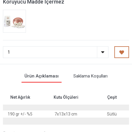
Koruyucu Madde İçermez
Ürün Açıklaması
Saklama Koşulları
Net Ağırlık
Kutu Ölçüleri
Çeşit
190 gr +/- %5
7x13x13 cm
Sütlü