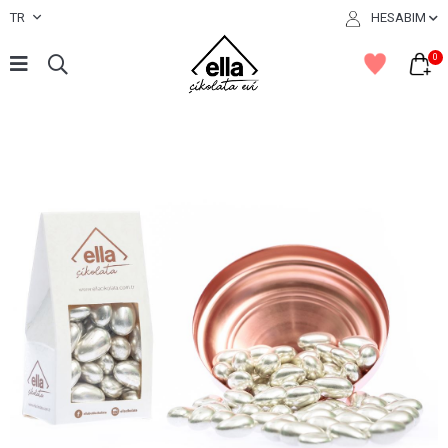
TR
HESABIM
0