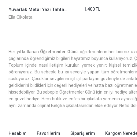
Yuvarlak Metal Yazı Tahtası Kapaklı Öğretmenler Günü ELLA0001086
1.400 TL
Ella Çikolata
Her yıl kutlanan
Öğretmenler Günü
, öğretmenlerin her birimiz ü
çağlarında öğrendiğimiz bilgileri hayatımız boyunca kullanıyoruz. Çü
Toplum içinde nasıl iletişim kurulur, yemek yenir; kişisel temiz
öğreniyoruz. Bu sebeple bu işi sevgiyle yapan tüm öğretmenlerimi
süslüyoruz. Çocuklar sevgilerini ışıl ışıl parlayan gözleriyle de anl
geldiklerini bildikleri için değerli hediyeleri ve hatta bazı öğretm
hissedebiliyor. Bu sebeple Öğretmenler Günü için en iyi hediye alterna
en güzel hediye. Hem butik ve enfes bir çikolata yemenin ayrıcalığın
aynı zamanda orijinal Belçika çikolatasından elde ediliyor. Nefis do
damak zevkine uygun farklı lezzetleri, karışımları da bir arada tu
Her
Öğretmenler Günü
’ nde yoğun bir tempoyla tazecik çikolatalar
nde öğretmenime hediye çikolatalar arıyorsanız meşhur Ella Çikolata’
Hesabım
Favorilerim
Siparişlerim
Kargom Nerede