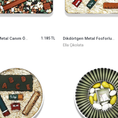
Dikdörtgen Metal Canım Öğretmenim ( Çakıltaşlı) ELLA0001083
1.185 TL
Dikdörtgen Metal Fosforlu Kalem Kapalı Öğretmenler Günü ELLA0001081
Ella Çikolata