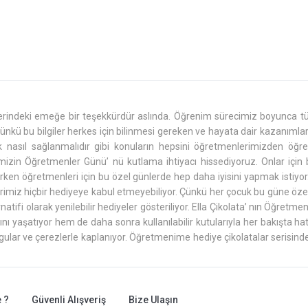
zerindeki emeğe bir teşekkürdür aslında. Öğrenim sürecimiz boyunca tü
nkü bu bilgiler herkes için bilinmesi gereken ve hayata dair kazanımlar.
lik nasıl sağlanmalıdır gibi konuların hepsini öğretmenlerimizden öğ
zin Öğretmenler Günü’ nü kutlama ihtiyacı hissediyoruz. Onlar için bu
atırken öğretmenleri için bu özel günlerde hep daha iyisini yapmak istiyo
enlerimiz hiçbir hediyeye kabul etmeyebiliyor. Çünkü her çocuk bu güne ö
tifi olarak yenilebilir hediyeler gösteriliyor. Ella Çikolata’ nın Öğretme
ı yaşatıyor hem de daha sonra kullanılabilir kutularıyla her bakışta hat
lgular ve çerezlerle kaplanıyor. Öğretmenime hediye çikolatalar serisinde
tuyor. Öğretmenime hediye çikolatalar,
Ella Çikolata
’ nın Uşak’ daki atöl
ı üretirken paketlerini en kısa süre içerisinde kargolayarak birkaç gün i
 nın web sayfasını hemen ziyaret edebilir, siparişinizi buradan oluşturab
 ?
Güvenli Alışveriş
Bize Ulaşın