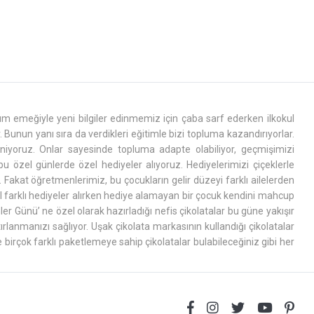
m emeğiyle yeni bilgiler edinmemiz için çaba sarf ederken ilkokul
 Bunun yanı sıra da verdikleri eğitimle bizi topluma kazandırıyorlar.
reniyoruz. Onlar sayesinde topluma adapte olabiliyor, geçmişimizi
 özel günlerde özel hediyeler alıyoruz. Hediyelerimizi çiçeklerle
r. Fakat öğretmenlerimiz, bu çocukların gelir düzeyi farklı ailelerden
zel farklı hediyeler alırken hediye alamayan bir çocuk kendini mahcup
nler Günü’ ne özel olarak hazırladığı nefis çikolatalar bu güne yakışır
ırlanmanızı sağlıyor. Uşak çikolata markasının kullandığı çikolatalar
 birçok farklı paketlemeye sahip çikolatalar bulabileceğiniz gibi her
yesinden alınabileceği gibi web sayfası üzerinden de sipariş veriliyor.
çerisinde kapınıza ulaşmasını sağlıyor. Siz de bu
Öğretmenler Günü
’
ilirsiniz.