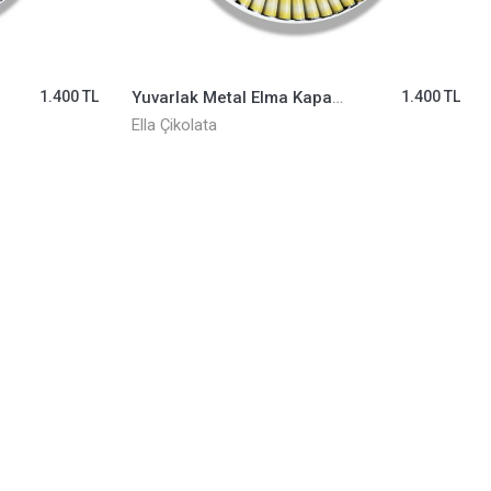
1.400 TL
Yuvarlak Metal Elma Kapaklı Öğretmenler Günü ELLA0001085
1.400 TL
Ella Çikolata