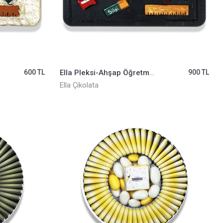
600 TL
Ella Pleksi-Ahşap Öğretmenler Günü ELLA0001079
900 TL
Ella Çikolata