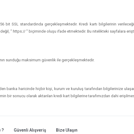
e 256 bit SSL standardında gerçekleşmektedir. Kredi kartı bilgilerinin veril
il, " https:// " biçiminde oluşu ifade etmektedir. Bu nitelikteki sayfalara erişt
bankanın sunduğu maksimum güvenlik ile gerçekleşmektedir.
den banka haricinde hiçbir kişi, kurum ve kuruluş tarafından bilgilerinize ulaş
in bir sonucu olarak aktarılan kredi kart bilgilerine tarafımızdan dahi erişilm
 ?
Güvenli Alışveriş
Bize Ulaşın