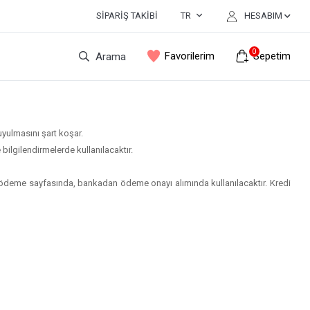
SIPARIŞ TAKIBI
TR
HESABIM
0
Favorilerim
Sepetim
Arama
 uyulmasını şart koşar.
bilgilendirmelerde kullanılacaktır.
dece ödeme sayfasında, bankadan ödeme onayı alımında kullanılacaktır. Kredi