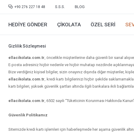
S.S.S.
BLOG
+90 276 227 18 48
HEDIYE GÖNDER
ÇIKOLATA
ÖZEL SERI
SEV
Gizlilik Sözleşmesi
ellacikolata.com.tr
, öncelikle müşterilerine daha güvenli bir sanal alışve
E-posta adresiniz hiçbir nedenle ve hiçbir muhatap nezdinde açıklanmayacak
Bize verdiğiniz kişisel bilgiler, sizin onayınız dışında diğer müşteriler, kişile
ellacikolata.com.tr
, kredi kartı bilgilerinizi hiçbir şekilde saklamama
kartı bilgileri, yüksek güvenlik şartları altında ilgili bankalara ikili bağlantılar
ellacikolata.com.tr
, 6502 sayılı “Tüketicinin Korunması Hakkında Kanun”
Güvenlik Politikamız
Sitemizde kredi kartı işlemleri için haberleşmede her aşama güvenlik altına