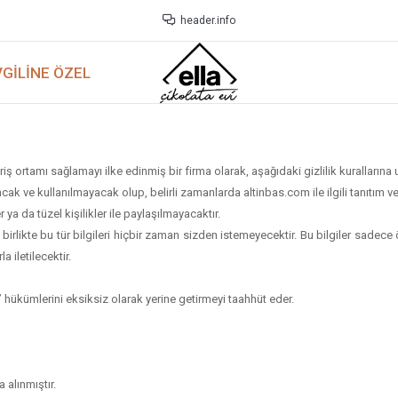
header.info
GILINE ÖZEL
riş ortamı sağlamayı ilke edinmiş bir firma olarak, aşağıdaki gizlilik kurallarına
 ve kullanılmayacak olup, belirli zamanlarda altinbas.com ile ilgili tanıtım ve 
r ya da tüzel kişilikler ile paylaşılmayacaktır.
kla birlikte bu tür bilgileri hiçbir zaman sizden istemeyecektir. Bu bilgiler sa
la iletilecektir.
 hükümlerini eksiksiz olarak yerine getirmeyi taahhüt eder.
 alınmıştır.