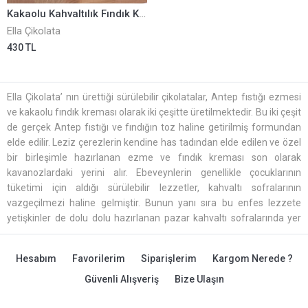
Kakaolu Kahvaltılık Fındık Kreaması 400 Gr ELLA0001041
Ella Çikolata
430 TL
Ella Çikolata’ nın ürettiği sürülebilir çikolatalar, Antep fıstığı ezmesi
ve kakaolu fındık kreması olarak iki çeşitte üretilmektedir. Bu iki çeşit
de gerçek Antep fıstığı ve fındığın toz haline getirilmiş formundan
elde edilir. Leziz çerezlerin kendine has tadından elde edilen ve özel
bir birleşimle hazırlanan ezme ve fındık kreması son olarak
kavanozlardaki yerini alır. Ebeveynlerin genellikle çocuklarının
tüketimi için aldığı sürülebilir lezzetler, kahvaltı sofralarının
vazgeçilmezi haline gelmiştir. Bunun yanı sıra bu enfes lezzete
yetişkinler de dolu dolu hazırlanan pazar kahvaltı sofralarında yer
verir. Palm yağı ve koruyucu hiçbir katkı maddesini içermemesiyle ve
ortaya çıkarılan müthiş lezzetiyle sevilerek tüketilmektedir. Uşak
Hesabım
Favorilerim
Siparişlerim
Kargom Nerede ?
çikolata markasının özel üretimiyle satışa sunulmaktadır.
Sevdiklerinize güvenle yedirebileceğiniz sürülebilir çikolatalar,
Ella
Güvenli Alışveriş
Bize Ulaşın
Çikolata
’ nın web sayfasında ve mağazasında satışa