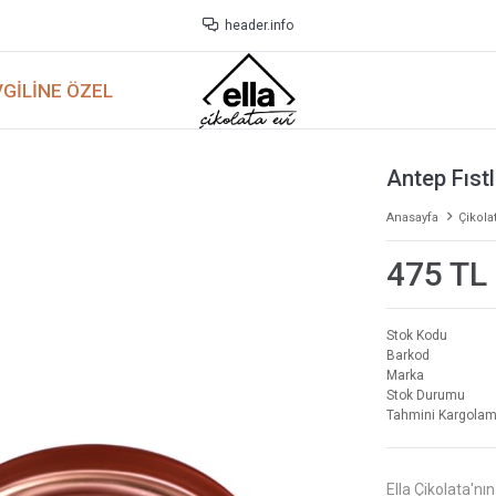
header.info
GILINE ÖZEL
Antep Fıst
Anasayfa
Çikola
475 TL
Stok Kodu
Barkod
Marka
Stok Durumu
Tahmini Kargolam
Ella Çikolata'nın