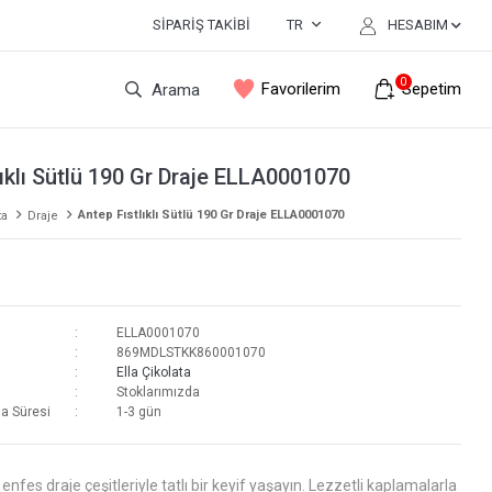
SIPARIŞ TAKIBI
TR
HESABIM
0
Favorilerim
Sepetim
Arama
lıklı Sütlü 190 Gr Draje ELLA0001070
Antep Fıstlıklı Sütlü 190 Gr Draje ELLA0001070
ta
Draje
ELLA0001070
869MDLSTKK860001070
Ella Çikolata
Stoklarımızda
a Süresi
1-3 gün
 enfes draje çeşitleriyle tatlı bir keyif yaşayın. Lezzetli kaplamalarla