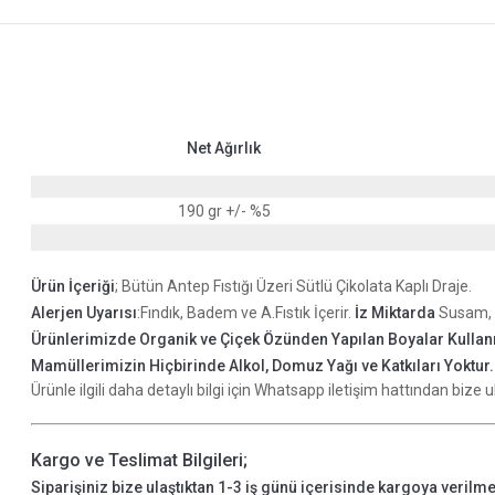
Net Ağırlık
190 gr +/- %5
Ürün İçeriği
; Bütün Antep Fıstığı Üzeri Sütlü Çikolata Kaplı Draje.
Alerjen Uyarısı
:Fındık, Badem ve A.Fıstık İçerir.
İz Miktarda
Susam, Ye
Ürünlerimizde Organik ve Çiçek Özünden Yapılan Boyalar Kullan
Mamüllerimizin Hiçbirinde Alkol, Domuz Yağı ve Katkıları Yoktur
Ürünle ilgili daha detaylı bilgi için Whatsapp iletişim hattından bize ul
Kargo ve Teslimat Bilgileri;
Siparişiniz bize ulaştıktan 1-3 iş günü içerisinde kargoya verilme