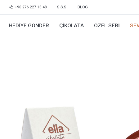
S.S.S.
BLOG
+90 276 227 18 48
HEDIYE GÖNDER
ÇIKOLATA
ÖZEL SERI
SEV