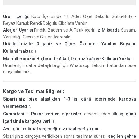
Ürün İçeriği
; Kutu İçeri̇si̇nde 11 Adet Özel Dekorlu Sütlü-Bi̇tter-
Beyaz Karışık Renkli̇ Dolgulu Çikolata Vardır.
Alerjen Uyarısı
:Fındık, Badem ve A.Fıstık İçerir.
İz Miktarda
Susam,
Yerfıstığı, Ceviz ve Gluten İçerebilir.
Ürünlerimizde Organik ve Çiçek Özünden Yapılan Boyalar
Kullanılmaktadır.
Mamüllerimizin Hiçbirinde Alkol, Domuz Yağı ve Katkıları Yoktur
.
Ürünle ilgili daha detaylı bilgi için Whatsapp iletişim hattından bize
ulaşabilirsiniz.
Kargo ve Teslimat Bilgileri;
Siparişiniz bize ulaştıktan 1-3 iş günü içerisinde kargoya
verilmektedir.
Cumartesi - Pazar verilen siparişler
devam eden
ilk iş günü
içerisinde kargoya verilir.
Aynı gün teslimat seçeneğimiz maalesef yoktur.
Siparişiniz kargoya verildikten sonra teslimat süresi,
seçilen şehre