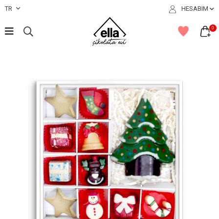
TR
HESABIM
0