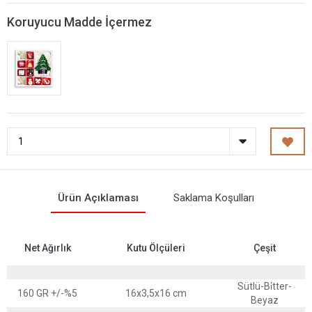
Koruyucu Madde İçermez
Ürün Açıklaması
Saklama Koşulları
Net Ağırlık
Kutu Ölçüleri
Çeşit
Sütlü-Bi̇tter-
160 GR +/-%5
16x3,5x16 cm
Beyaz