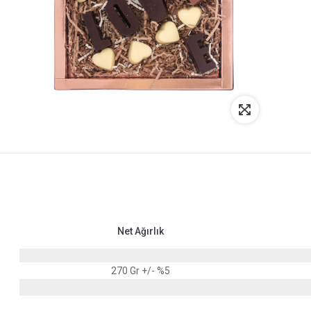
Net Ağırlık
270 Gr +/- %5