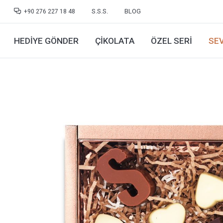
S.S.S.
BLOG
+90 276 227 18 48
HEDIYE GÖNDER
ÇIKOLATA
ÖZEL SERI
SEV