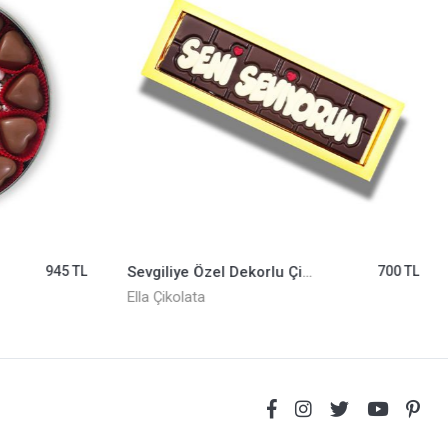
945 TL
Sevgiliye Özel Dekorlu Çikolata ELLA0001196
700 TL
Ella Çikolata