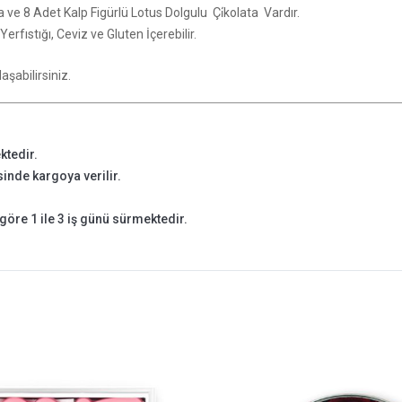
lata ve 8 Adet Kalp Figürlü Lotus Dolgulu Çi̇kolata Vardır.
rfıstığı, Ceviz ve Gluten İçerebilir.
.
aşabilirsiniz.
ktedir.
isinde kargoya verilir.
göre 1 ile 3 iş günü sürmektedir.