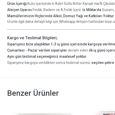
Ürün İçeriği
;Kutu İçeri̇si̇nde 6 Adet Sütlü Bitter Karışık Harfli Çiko
Alerjen Uyarısı
:Fındık, Badem ve A.Fıstık İçerir.
İz Miktarda
Susam, Ye
Mamüllerimizin Hiçbirinde Alkol, Domuz Yağı ve Katkıları Yoktur
Ürünle ilgili daha detaylı bilgi için Whatsapp iletişim hattından bize ul
Kargo ve Teslimat Bilgileri;
Siparişiniz bize ulaştıktan 1-3 iş günü içerisinde kargoya verilme
Cumartesi - Pazar verilen siparişler
devam eden
ilk iş günü içer
Aynı gün teslimat seçeneğimiz maalesef yoktur.
Siparişiniz kargoya verildikten sonra teslimat süresi,
seçilen şehre 
Benzer Ürünler