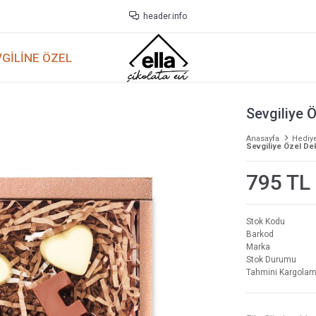
header.info
GILINE ÖZEL
Sevgiliye 
Anasayfa
Hediy
Sevgiliye Özel De
795 TL
Stok Kodu
Barkod
Marka
Stok Durumu
Tahmini Kargolam