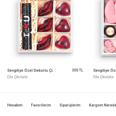
Sevgiliye Özel Dekorlu Çikolata ELLA0001206
305 TL
Ella Çikolata
Ella Çikolata
Hesabım
Favorilerim
Siparişlerim
Kargom Nerede