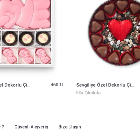
Sevgiliye Özel Dekorlu Çikolata ELLA0001226
460 TL
Sevgiliye Özel Dekorlu Çikolata ELLA0001244
Ella Çikolata
 ?
Güvenli Alışveriş
Bize Ulaşın