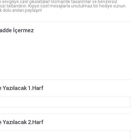
n sevgiliye özel çikolatalar! Romantik tasarımlar ve benzersiz
nızı tatlandırın. Kişiye özel mesajlarla unutulmaz bir hediye sunun.
k dolu anıları paylaşın!
adde İçermez
 Yazılacak 1.Harf
 Yazılacak 2.Harf