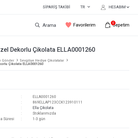
SIPARIŞ TAKIBI
TR
HESABIM
0
Favorilerim
Sepetim
Arama
Özel Dekorlu Çikolata ELLA0001260
e Gönder
Sevgiliye Hediye Çikolatalar
korlu Çikolata ELLA0001260
ELLA0001260
869ELLAP123CCK123910111
Ella Çikolata
Stoklarımızda
a Süresi
1-3 gün