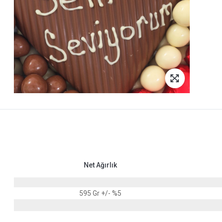
Net Ağırlık
595 Gr +/- %5