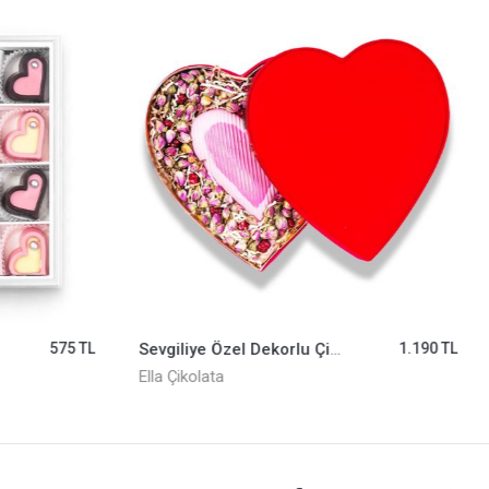
575 TL
Sevgiliye Özel Dekorlu Çikolata ELLA0001253
1.190 TL
Ella Çikolata