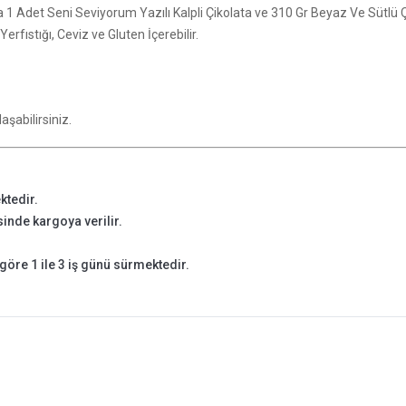
ata 1 Adet Seni Seviyorum Yazılı Kalpli Çikolata ve 310 Gr Beyaz Ve Sütlü Ç
rfıstığı, Ceviz ve Gluten İçerebilir.
.
aşabilirsiniz.
ktedir.
isinde kargoya verilir.
göre 1 ile 3 iş günü sürmektedir.