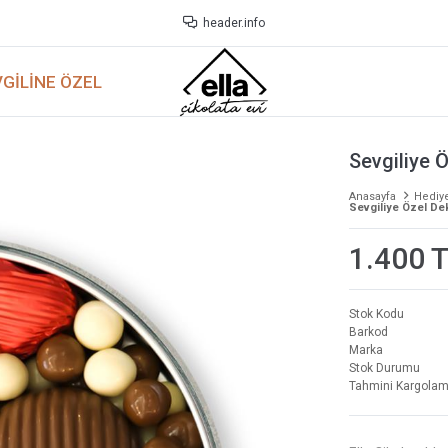
header.info
GILINE ÖZEL
Sevgiliye 
Anasayfa
Hediy
Sevgiliye Özel De
1.400 
Stok Kodu
Barkod
Marka
Stok Durumu
Tahmini Kargolam