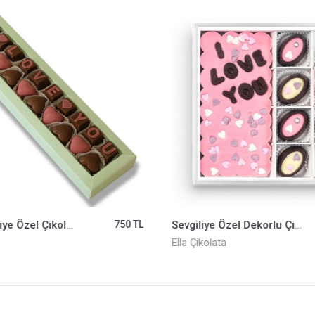
2 Sıra Sevgiliye Özel Çikolata ELLA0001307
750 TL
Sevgiliye Özel Dekorlu Çikolata ELLA0001218
Ella Çikolata