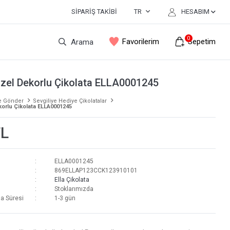
SIPARIŞ TAKIBI
TR
HESABIM
0
Favorilerim
Sepetim
Arama
Özel Dekorlu Çikolata ELLA0001245
e Gönder
Sevgiliye Hediye Çikolatalar
korlu Çikolata ELLA0001245
TL
ELLA0001245
869ELLAP123CCK123910101
Ella Çikolata
Stoklarımızda
a Süresi
1-3 gün