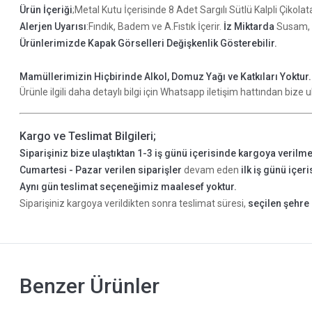
Ürün İçeriği
;Metal Kutu İçerisinde 8 Adet Sargılı Sütlü Kalpli Çikol
Alerjen Uyarısı
:Fındık, Badem ve A.Fıstık İçerir.
İz Miktarda
Susam, Ye
Ürünlerimizde Kapak Görselleri Değişkenlik Gösterebilir.
Mamüllerimizin Hiçbirinde Alkol, Domuz Yağı ve Katkıları Yoktur
Ürünle ilgili daha detaylı bilgi için Whatsapp iletişim hattından bize ul
Kargo ve Teslimat Bilgileri;
Siparişiniz bize ulaştıktan 1-3 iş günü içerisinde kargoya verilme
Cumartesi - Pazar verilen siparişler
devam eden
ilk iş günü içer
Aynı gün teslimat seçeneğimiz maalesef yoktur.
Siparişiniz kargoya verildikten sonra teslimat süresi,
seçilen şehre 
Benzer Ürünler