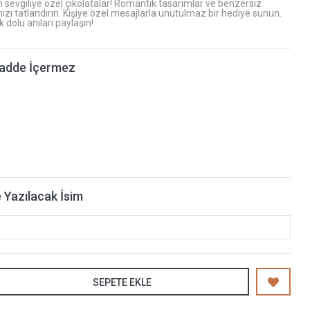
n sevgiliye özel çikolatalar! Romantik tasarımlar ve benzersiz
nızı tatlandırın. Kişiye özel mesajlarla unutulmaz bir hediye sunun.
k dolu anıları paylaşın!
adde İçermez
 Yazılacak İsim
SEPETE EKLE