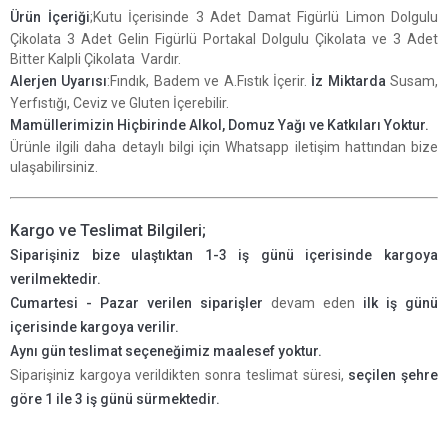
Ürün İçeriği
;Kutu İçerisinde 3 Adet Damat Figürlü Limon Dolgulu
Çikolata 3 Adet Gelin Figürlü Portakal Dolgulu Çikolata ve 3 Adet
Bitter Kalpli Çikolata Vardır.
Alerjen Uyarısı
:Fındık, Badem ve A.Fıstık İçerir.
İz Miktarda
Susam,
Yerfıstığı, Ceviz ve Gluten İçerebilir.
Mamüllerimizin Hiçbirinde Alkol, Domuz Yağı ve Katkıları Yoktur
.
Ürünle ilgili daha detaylı bilgi için Whatsapp iletişim hattından bize
ulaşabilirsiniz.
Kargo ve Teslimat Bilgileri;
Siparişiniz bize ulaştıktan 1-3 iş günü içerisinde kargoya
verilmektedir.
Cumartesi - Pazar verilen siparişler
devam eden
ilk iş günü
içerisinde kargoya verilir.
Aynı gün teslimat seçeneğimiz maalesef yoktur.
Siparişiniz kargoya verildikten sonra teslimat süresi,
seçilen şehre
göre 1 ile 3 iş günü sürmektedir.