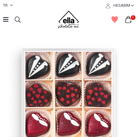
TR
HESABIM
0