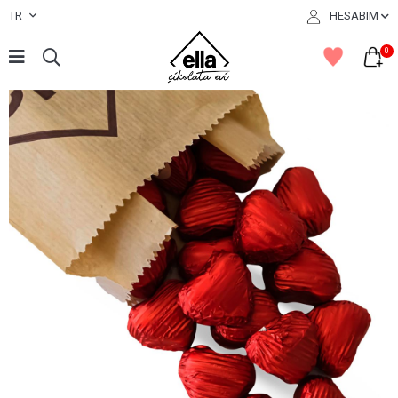
TR
HESABIM
0