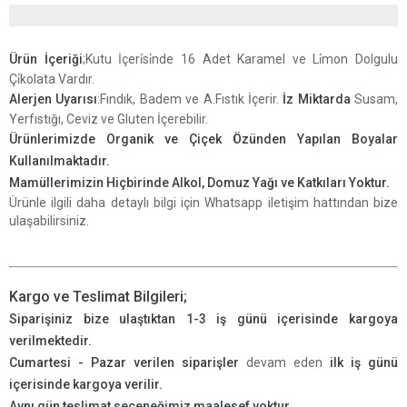
Ürün İçeriği
;Kutu İçeri̇si̇nde 16 Adet Karamel ve Li̇mon Dolgulu
Çi̇kolata Vardır.
Alerjen Uyarısı
:Fındık, Badem ve A.Fıstık İçerir.
İz Miktarda
Susam,
Yerfıstığı, Ceviz ve Gluten İçerebilir.
Ürünlerimizde Organik ve Çiçek Özünden Yapılan Boyalar
Kullanılmaktadır.
Mamüllerimizin Hiçbirinde Alkol, Domuz Yağı ve Katkıları Yoktur.
Ürünle ilgili daha detaylı bilgi için Whatsapp iletişim hattından bize
ulaşabilirsiniz.
Kargo ve Teslimat Bilgileri;
Siparişiniz bize ulaştıktan 1-3 iş günü içerisinde kargoya
verilmektedir.
Cumartesi - Pazar verilen siparişler
devam eden
ilk iş günü
içerisinde kargoya verilir.
Aynı gün teslimat seçeneğimiz maalesef yoktur.