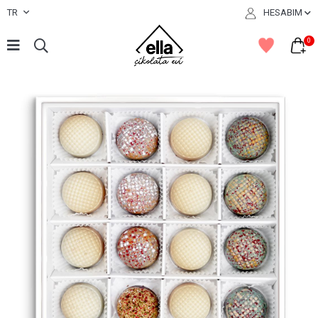
TR
HESABIM
0