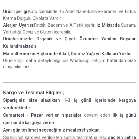
Ürün İçeriği
;Kutu İçerisinde 16 Adet Nane-kahve-karamel ve Lotus
Krema Dolgulu Çikolata Vardır.
Alerjen Uyarısı
:Fındık, Badem ve A.Fıstık İçerir.
İz Miktarda
Susam,
Yerfıstığı, Ceviz ve Gluten İçerebilir.
Ürünlerimizde Organik ve Çiçek Özünden Yapılan Boyalar
Kullanılmaktadır.
Mamüllerimizin Hiçbirinde Alkol, Domuz Yağı ve Katkıları Yoktur
.
Ürünle ilgili daha detaylı bilgi için Whatsapp iletişim hattından bize
ulaşabilirsiniz.
Kargo ve Teslimat Bilgileri;
Siparişiniz bize ulaştıktan 1-3 iş günü içerisinde kargoya
verilmektedir.
Cumartesi - Pazar verilen siparişler
devam eden
ilk iş günü
içerisinde kargoya verilir.
Aynı gün teslimat seçeneğimiz maalesef yoktur.
Siparişiniz kargoya verildikten sonra teslimat süresi,
seçilen şehre