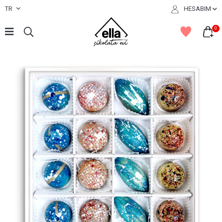
TR
HESABIM
0