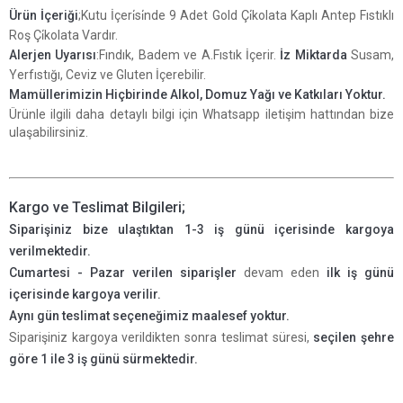
Ürün İçeriği
;Kutu İçeri̇si̇nde 9 Adet Gold Çi̇kolata Kaplı Antep Fıstıklı
Roş Çi̇kolata Vardır.
Alerjen Uyarısı
:Fındık, Badem ve A.Fıstık İçerir.
İz Miktarda
Susam,
Yerfıstığı, Ceviz ve Gluten İçerebilir.
Mamüllerimizin Hiçbirinde Alkol, Domuz Yağı ve Katkıları Yoktur
.
Ürünle ilgili daha detaylı bilgi için Whatsapp iletişim hattından bize
ulaşabilirsiniz.
Kargo ve Teslimat Bilgileri;
Siparişiniz bize ulaştıktan 1-3 iş günü içerisinde kargoya
verilmektedir.
Cumartesi - Pazar verilen siparişler
devam eden
ilk iş günü
içerisinde kargoya verilir.
Aynı gün teslimat seçeneğimiz maalesef yoktur.
Siparişiniz kargoya verildikten sonra teslimat süresi,
seçilen şehre
göre 1 ile 3 iş günü sürmektedir.