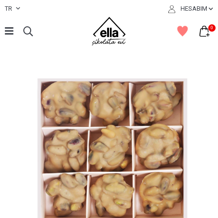
TR
HESABIM
0