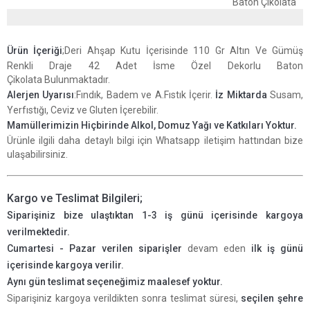
Baton Çikolata
Ürün İçeriği
;Deri Ahşap Kutu İçerisinde 110 Gr Altın Ve Gümüş
Renkli Draje 42 Adet İsme Özel Dekorlu Baton
Çikolata Bulunmaktadır.
Alerjen Uyarısı
:Fındık, Badem ve A.Fıstık İçerir.
İz Miktarda
Susam,
Yerfıstığı, Ceviz ve Gluten İçerebilir.
Mamüllerimizin Hiçbirinde Alkol, Domuz Yağı ve Katkıları Yoktur
.
Ürünle ilgili daha detaylı bilgi için Whatsapp iletişim hattından bize
ulaşabilirsiniz.
Kargo ve Teslimat Bilgileri;
Siparişiniz bize ulaştıktan 1-3 iş günü içerisinde kargoya
verilmektedir.
Cumartesi - Pazar verilen siparişler
devam eden
ilk iş günü
içerisinde kargoya verilir.
Aynı gün teslimat seçeneğimiz maalesef yoktur.
Siparişiniz kargoya verildikten sonra teslimat süresi,
seçilen şehre