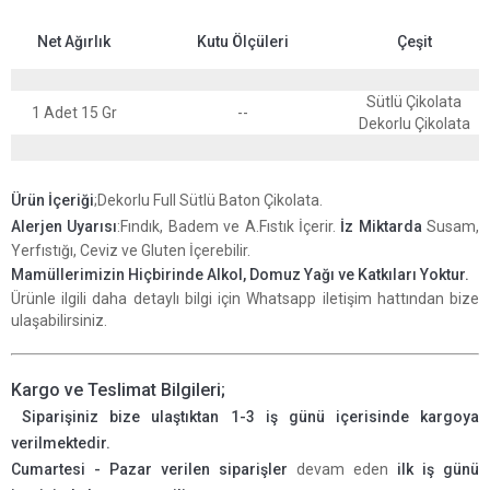
Net Ağırlık
Kutu Ölçüleri
Çeşit
Sütlü Çikolata
1 Adet 15 Gr
--
Dekorlu Çikolata
Ürün İçeriği
;Dekorlu Full Sütlü Baton Çikolata.
Alerjen Uyarısı
:Fındık, Badem ve A.Fıstık İçerir.
İz Miktarda
Susam,
Yerfıstığı, Ceviz ve Gluten İçerebilir.
Mamüllerimizin Hiçbirinde Alkol, Domuz Yağı ve Katkıları Yoktur
.
Ürünle ilgili daha detaylı bilgi için Whatsapp iletişim hattından bize
ulaşabilirsiniz.
Kargo ve Teslimat Bilgileri;
Siparişiniz bize ulaştıktan 1-3 iş günü içerisinde kargoya
verilmektedir.
Cumartesi - Pazar verilen siparişler
devam eden
ilk iş günü