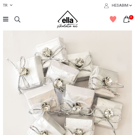
TR
HESABIM
0