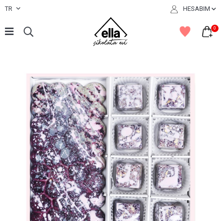
TR
HESABIM
0