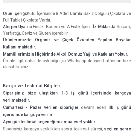
Ürün İçeriği
;Kutu İçerisinde 8 Adet Damla Sakız Dolgulu Çikolata ve
Full Tablet Çikolata Vardır.
Alerjen Uyarısı
:Fındık, Badem ve A.Fıstık İçerir.
İz Miktarda
Susam,
Yerfıstığı, Ceviz ve Gluten İçerebilir.
Ürünlerimizde Organik ve Çiçek Özünden Yapılan Boyalar
Kullanılmaktadır.
Mamüllerimizin Hiçbirinde Alkol, Domuz Yağı ve Katkıları Yoktur
.
Ürünle ilgili daha detaylı bilgi için Whatsapp iletişim hattından bize
ulaşabilirsiniz.
Kargo ve Teslimat Bilgileri;
Siparişiniz bize ulaştıktan 1-3 iş günü içerisinde kargoya
verilmektedir.
Cumartesi - Pazar verilen siparişler
devam eden
ilk iş günü
içerisinde kargoya verilir.
Aynı gün teslimat seçeneğimiz maalesef yoktur.
Siparişiniz kargoya verildikten sonra teslimat süresi,
seçilen şehre